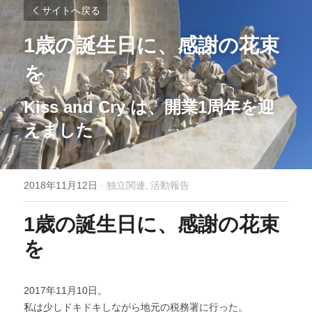
サイトへ戻る
1歳の誕生日に、感謝の花束
を
Kiss and Cry は、開業1周年を迎
えました
2018年11月12日
·
独立関連,
活動報告
1歳の誕生日に、感謝の花束
を
2017年11月10日。
私は少しドキドキしながら地元の税務署に行った。